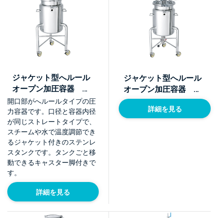
ジャケット型へルール
ジャケット型へルール
オープン加圧容器 脚
オープン加圧容器 脚
付【PCN-F-J-L】
付 加圧ユニット
開口部がへルールタイプの圧
詳細を見る
【PCN-F-J-L-UT】
力容器です。口径と容器内径
が同じストレートタイプで、
スチームや水で温度調節でき
るジャケット付きのステンレ
スタンクです。タンクごと移
動できるキャスター脚付きで
す。
詳細を見る