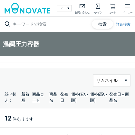
お問い合わせ
ログイン
カート
メニュー
検索
詳細検索
温調圧力容器
並べ替
新着
商品コ
商品
発売
価格(安い
価格(高い
発売日＋商
え：
順
ード
名
日
順)
順)
品名
12
件あります