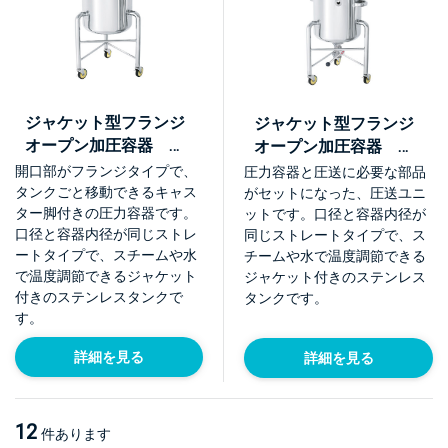
ジャケット型フランジ
ジャケット型フランジ
オープン加圧容器 脚
オープン加圧容器 脚
付【PCN-O-J-L】
付 加圧ユニット
開口部がフランジタイプで、
圧力容器と圧送に必要な部品
【PCN-O-J-L-UT】
タンクごと移動できるキャス
がセットになった、圧送ユニ
ター脚付きの圧力容器です。
ットです。口径と容器内径が
口径と容器内径が同じストレ
同じストレートタイプで、ス
ートタイプで、スチームや水
チームや水で温度調節できる
で温度調節できるジャケット
ジャケット付きのステンレス
付きのステンレスタンクで
タンクです。
す。
詳細を見る
詳細を見る
12
件あります