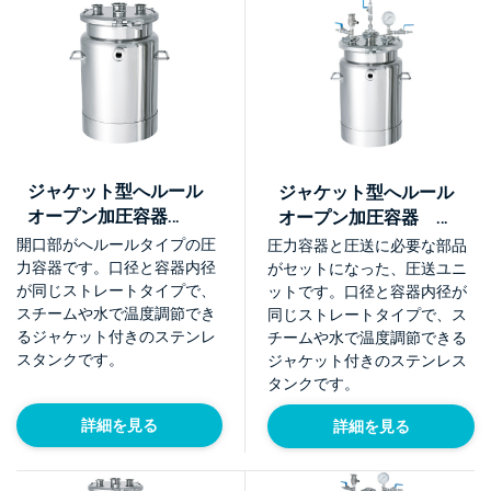
ジャケット型へルール
ジャケット型へルール
オープン加圧容器
オープン加圧容器 圧
【PCN-F-J】
送ユニット【PCN-F-J-
開口部がへルールタイプの圧
圧力容器と圧送に必要な部品
UT】
力容器です。口径と容器内径
がセットになった、圧送ユニ
が同じストレートタイプで、
ットです。口径と容器内径が
スチームや水で温度調節でき
同じストレートタイプで、ス
るジャケット付きのステンレ
チームや水で温度調節できる
スタンクです。
ジャケット付きのステンレス
タンクです。
詳細を見る
詳細を見る