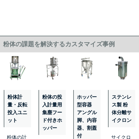
粉体の課題を解決するカスタマイズ事例
粉体計
粉体の投
ホッパー
ステンレ
量・反転
入計量用
型容器
ス製 粉
投入ユニ
集塵フー
アングル
体分離サ
ット
ド付きホ
脚、内容
イクロン
ッパー
器、割蓋
付
粉体の計
サイクロ