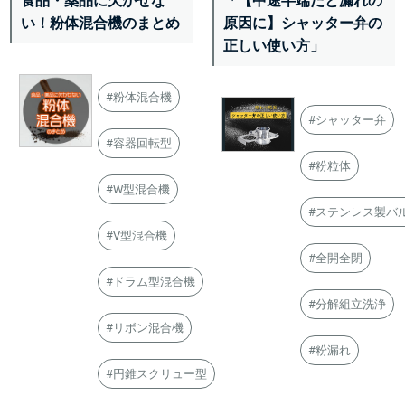
食品・薬品に欠かせな
「【中途半端だと漏れの
い！粉体混合機のまとめ
原因に】シャッター弁の
正しい使い方」
#粉体混合機
#シャッター弁
#容器回転型
#粉粒体
#W型混合機
#ステンレス製バ
#V型混合機
#全開全閉
#ドラム型混合機
#分解組立洗浄
#リボン混合機
#粉漏れ
#円錐スクリュー型