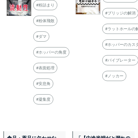
#粉詰まり
#ブリッジの解消
#粉体飛散
#ラットホールの
#ダマ
#ホッパーのカス
#ホッパーの角度
#バイブレーター
#表面処理
#ノッカー
#安息角
#凝集度