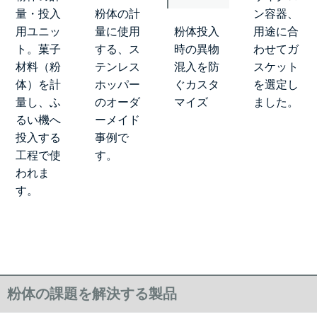
量・投入
粉体の計
ン容器、
用ユニッ
量に使用
粉体投入
用途に合
ト。菓子
する、ス
時の異物
わせてガ
材料（粉
テンレス
混入を防
スケット
体）を計
ホッパー
ぐカスタ
を選定し
量し、ふ
のオーダ
マイズ
ました。
るい機へ
ーメイド
投入する
事例で
工程で使
す。
われま
す。
粉体の課題を解決する製品