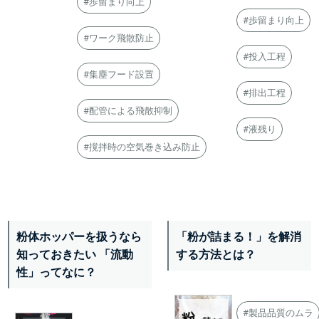
#歩留まり向上
#歩留まり向上
#ワーク飛散防止
#投入工程
#集塵フード設置
#排出工程
#配管による飛散抑制
#液残り
#撹拌時の空気巻き込み防止
粉体ホッパーを扱うなら
「粉が詰まる！」を解消
知っておきたい 「流動
する方法とは？
性」ってなに？
#製品品質のムラ