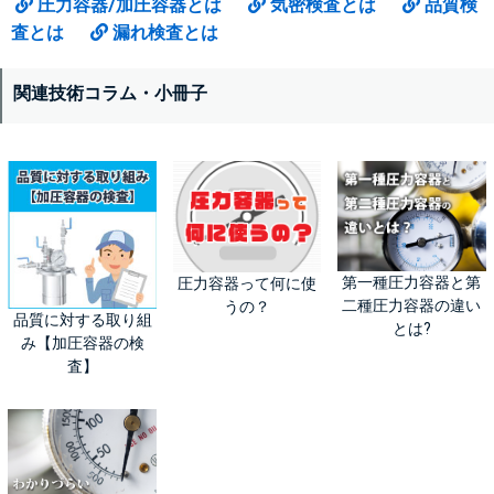
圧力容器/加圧容器とは
気密検査とは
品質検
査とは
漏れ検査とは
関連技術コラム・小冊子
第一種圧力容器と第
圧力容器って何に使
二種圧力容器の違い
うの？
品質に対する取り組
とは?
み【加圧容器の検
査】