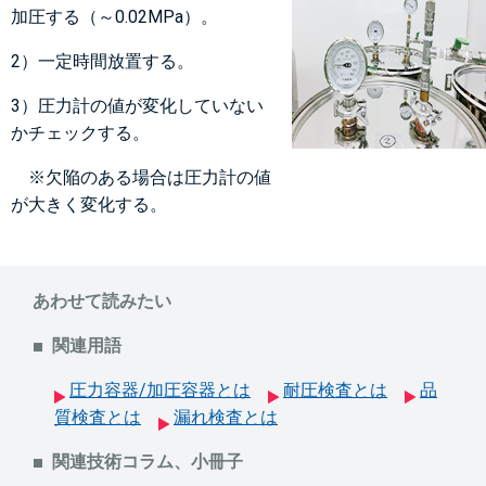
加圧する（～0.02MPa）。
2）一定時間放置する。
3）圧力計の値が変化していない
かチェックする。
※欠陥のある場合は圧力計の値
が大きく変化する。
あわせて読みたい
関連用語
圧力容器/加圧容器とは
耐圧検査とは
品
質検査とは
漏れ検査とは
関連技術コラム、小冊子