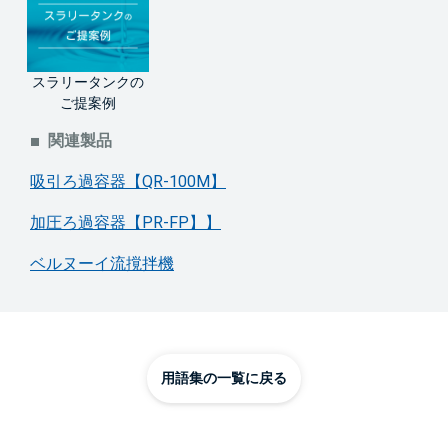
スラリータンクの
ご提案例
関連製品
吸引ろ過容器【QR-100M】
加圧ろ過容器【PR-FP】】
ベルヌーイ流撹拌機
用語集の一覧に戻る