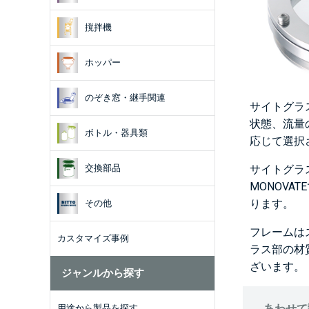
撹拌機
ホッパー
のぞき窓・継手関連
サイトグラ
状態、流量
ボトル・器具類
応じて選択
サイトグラ
交換部品
MONOV
ります。
その他
フレームは
カスタマイズ事例
ラス部の材
ざいます。
ジャンルから探す
あわせて
用途から製品を探す