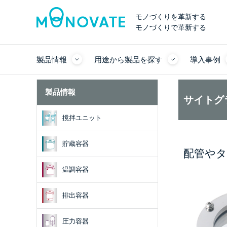
モノづくりを革新する
モノづくりで革新する
製品情報
用途から製品を探す
導入事例
製品情報
サイトグ
撹拌ユニット
貯蔵容器
配管やタ
温調容器
排出容器
圧力容器