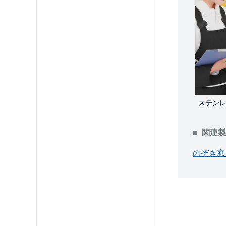
ステン
関連製
のぞき窓