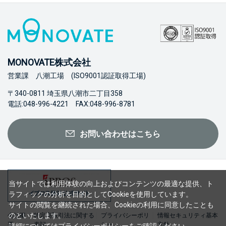
MONOVATE株式会社
営業課 八潮工場 (ISO9001認証取得工場)
〒340-0811 埼玉県八潮市二丁目358
電話:048-996-4221 FAX:048-996-8781
お問い合わせはこちら
当サイトでは利用体験の向上およびコンテンツの最適な提供、ト
ラフィックの分析を目的としてCookieを使用しています。
サイトの閲覧を継続された場合、Cookieの利用に同意したことも
のといたします。
会社概
特定商取引法に関する
プライバシーポリ
情報セキュリティ基本
要
表記
シー
方針