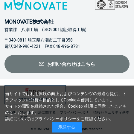
MONOVATE株式会社
営業課 八潮工場 (ISO9001認証取得工場)
〒340-0811 埼玉県八潮市二丁目358
電話:048-996-4221 FAX:048-996-8781
お問い合わせはこちら
当サイトでは利用体験の向上およびコンテンツの最適な提供、ト
ラフィックの分析を目的としてCookieを使用しています。
サイトの閲覧を継続された場合、Cookieの利用に同意したことも
のといたします。
会社概
特定商取引法に関する
プライバシーポリ
情報セキュリティ基本
要
表記
シー
方針
詳細については
プライバシーポリシー
をご確認ください。
承諾する
©MONOVATE Co., Ltd. 2023 All rights reserved.