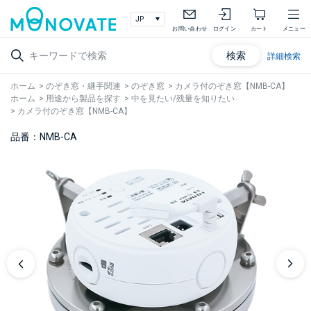
お問い合わせ
ログイン
カート
メニュー
検索
詳細検索
ホーム
>
のぞき窓・継手関連
>
のぞき窓
>
カメラ付のぞき窓【NMB-CA】
ホーム
>
用途から製品を探す
>
中を見たい/残量を知りたい
>
カメラ付のぞき窓【NMB-CA】
品番：NMB-CA