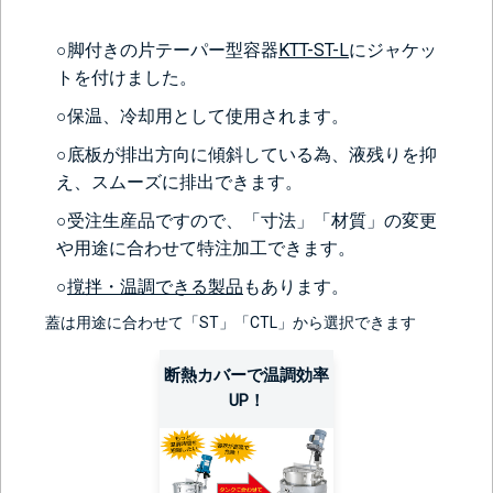
○脚付きの片テーパー型容器
KTT-ST-L
にジャケッ
トを付けました。
○保温、冷却用として使用されます。
○底板が排出方向に傾斜している為、液残りを抑
え、スムーズに排出できます。
○受注生産品ですので、「寸法」「材質」の変更
や用途に合わせて特注加工できます。
○
撹拌・温調できる製品
もあります。
蓋は用途に合わせて「ST」「CTL」から選択できます
断熱カバーで温調効率
UP！