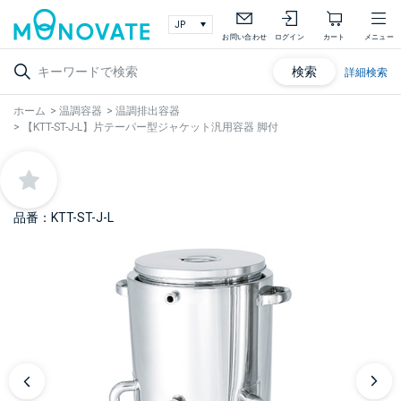
お問い合わせ
ログイン
カート
メニュー
検索
詳細検索
ホーム
>
温調容器
>
温調排出容器
>
【KTT-ST-J-L】片テーパー型ジャケット汎用容器 脚付
品番：KTT-ST-J-L