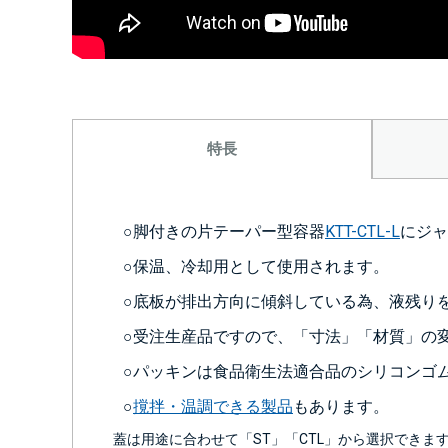
特長
○脚付きの片テーパー型容器
KTT-CTL-L
にジャ
○保温、冷却用として使用されます。
○底板が排出方向に傾斜している為、液残り
○受注生産品ですので、「寸法」「材質」の
○パッキンは食品衛生法適合品のシリコンゴ
○
撹拌・温調できる製品
もあります。
蓋は用途に合わせて「ST」「CTL」から選択できま