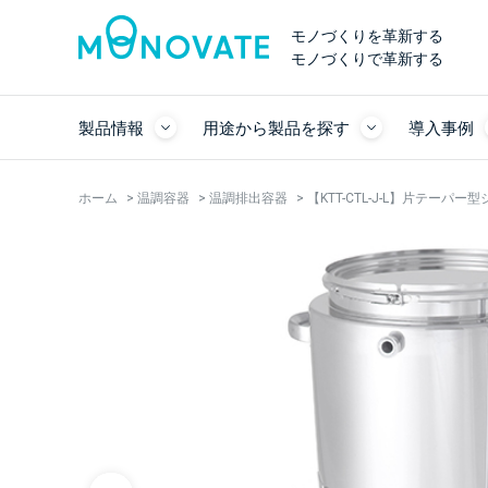
モノづくりを革新する
モノづくりで革新する
製品情報
用途から製品を探す
導入事例
ホーム
>
温調容器
>
温調排出容器
>
【KTT-CTL-J-L】片テーパ