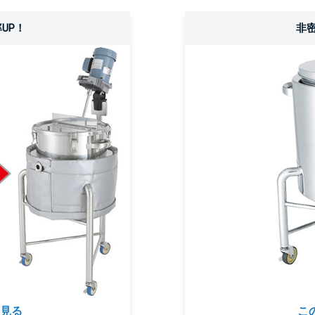
UP！
非
を見る
こ