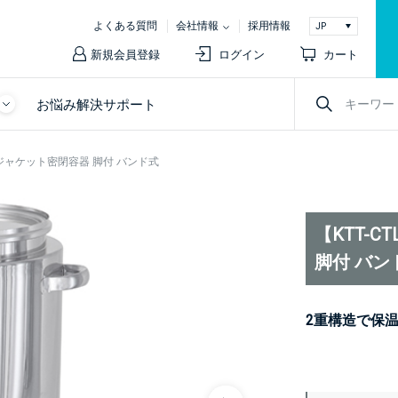
よくある質問
会社情報
採用情報
新規会員登録
ログイン
カート
お悩み解決サポート
ー型ジャケット密閉容器 脚付 バンド式
【KTT-
脚付 バン
2重構造で保