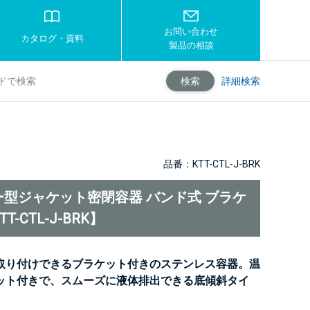
お問い合わせ
カタログ・資料
製品の相談
詳細検索
検索
品番：KTT-CTL-J-BRK
型ジャケット密閉容器 バンド式 ブラケ
T-CTL-J-BRK】
取り付けできるブラケット付きのステンレス容器。温
ット付きで、スムーズに液体排出できる底傾斜タイ