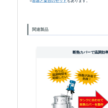
○
容器と架台のセット
もあります。
関連製品
断熱カバーで温調効率