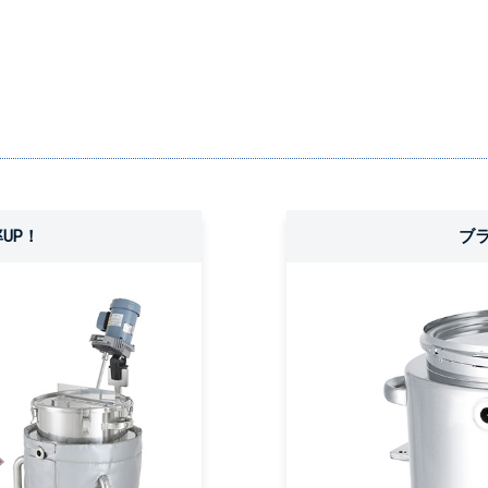
UP！
ブ