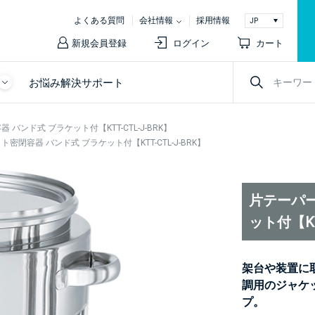
よくある質問
会社情報
採用情報
新規会員登録
ログイン
カート
お悩み解決サポート
ンド式 ブラケット付【KTT-CTL-J-BRK】
閉容器 バンド式 ブラケット付【KTT-CTL-J-BRK】
片テーパー
ット付【KT
架台や装置に
調用のジャケ
プ。