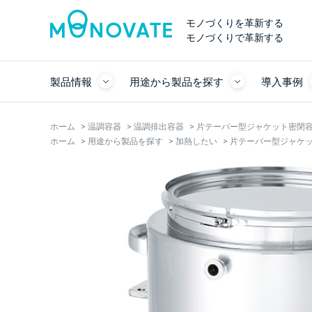
モノづくりを革新する
モノづくりで革新する
製品情報
用途から製品を探す
導入事例
ホーム
>
温調容器
>
温調排出容器
>
片テーパー型ジャケット密閉容器 バ
ホーム
>
用途から製品を探す
>
加熱したい
>
片テーパー型ジャケット密