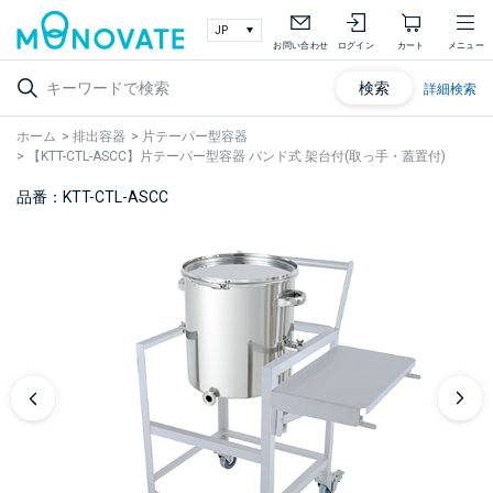
お問い合わせ
ログイン
カート
メニュー
検索
詳細検索
ホーム
>
排出容器
>
片テーパー型容器
>
【KTT-CTL-ASCC】片テーパー型容器 バンド式 架台付(取っ手・蓋置付)
品番：KTT-CTL-ASCC