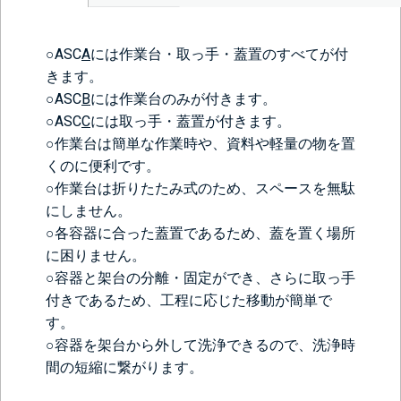
○ASC
A
には作業台・取っ手・蓋置のすべてが付
きます。
○ASC
B
には作業台のみが付きます。
○ASC
C
には取っ手・蓋置が付きます。
○作業台は簡単な作業時や、資料や軽量の物を置
くのに便利です。
○作業台は折りたたみ式のため、スペースを無駄
にしません。
○各容器に合った蓋置であるため、蓋を置く場所
に困りません。
○容器と架台の分離・固定ができ、さらに取っ手
付きであるため、工程に応じた移動が簡単で
す。
○容器を架台から外して洗浄できるので、洗浄時
間の短縮に繋がります。