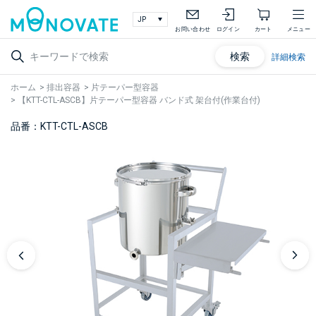
お問い合わせ
ログイン
カート
メニュー
検索
詳細検索
ホーム
>
排出容器
>
片テーパー型容器
>
【KTT-CTL-ASCB】片テーパー型容器 バンド式 架台付(作業台付)
品番：KTT-CTL-ASCB