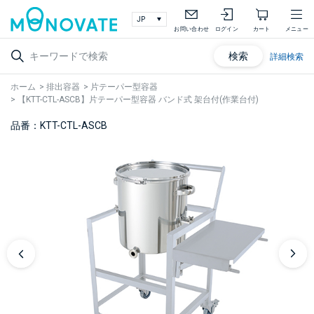
お問い合わせ
ログイン
カート
メニュー
検索
詳細検索
ホーム
>
排出容器
>
片テーパー型容器
>
【KTT-CTL-ASCB】片テーパー型容器 バンド式 架台付(作業台付)
品番：KTT-CTL-ASCB