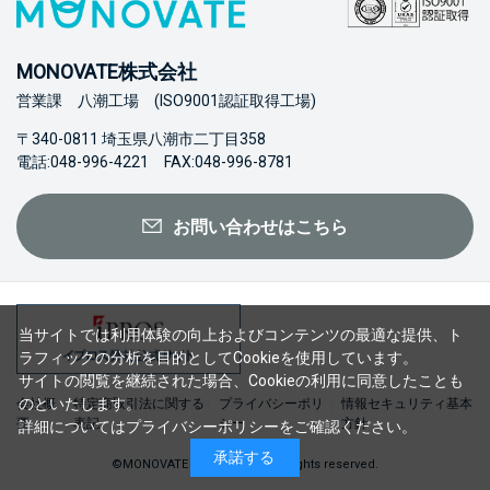
MONOVATE株式会社
営業課 八潮工場 (ISO9001認証取得工場)
〒340-0811 埼玉県八潮市二丁目358
電話:048-996-4221 FAX:048-996-8781
お問い合わせはこちら
当サイトでは利用体験の向上およびコンテンツの最適な提供、ト
ラフィックの分析を目的としてCookieを使用しています。
サイトの閲覧を継続された場合、Cookieの利用に同意したことも
のといたします。
会社概
特定商取引法に関する
プライバシーポリ
情報セキュリティ基本
要
表記
シー
方針
詳細については
プライバシーポリシー
をご確認ください。
承諾する
©MONOVATE Co., Ltd. 2023 All rights reserved.