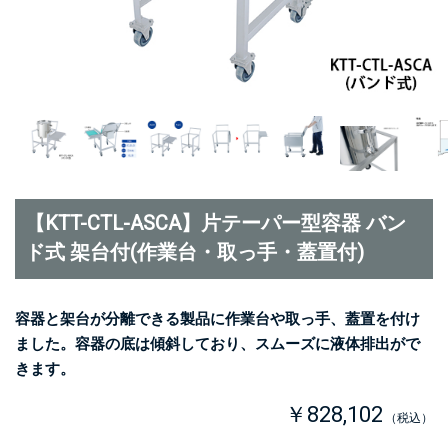
【KTT-CTL-ASCA】片テーパー型容器 バン
ド式 架台付(作業台・取っ手・蓋置付)
容器と架台が分離できる製品に作業台や取っ手、蓋置を付け
ました。容器の底は傾斜しており、スムーズに液体排出がで
きます。
￥828,102
（税込）