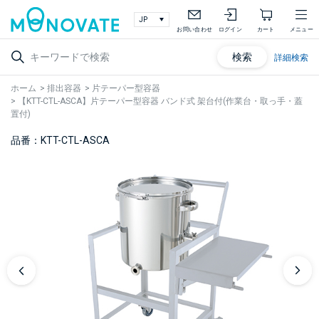
お問い合わせ
ログイン
カート
メニュー
検索
詳細検索
ホーム
>
排出容器
>
片テーパー型容器
>
【KTT-CTL-ASCA】片テーパー型容器 バンド式 架台付(作業台・取っ手・蓋
置付)
品番：KTT-CTL-ASCA