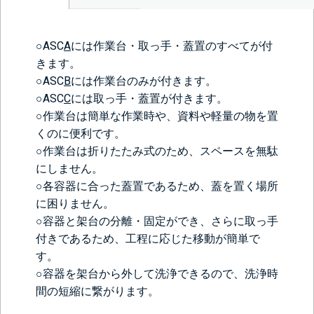
○ASC
A
には作業台・取っ手・蓋置のすべてが付
きます。
○ASC
B
には作業台のみが付きます。
○ASC
C
には取っ手・蓋置が付きます。
○作業台は簡単な作業時や、資料や軽量の物を置
くのに便利です。
○作業台は折りたたみ式のため、スペースを無駄
にしません。
○各容器に合った蓋置であるため、蓋を置く場所
に困りません。
○容器と架台の分離・固定ができ、さらに取っ手
付きであるため、工程に応じた移動が簡単で
す。
○容器を架台から外して洗浄できるので、洗浄時
間の短縮に繋がります。