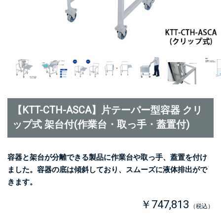
【KTT-CTH-ASCA】片テーパー型容器 クリ
ップ式 架台付(作業台・取っ手・蓋置付)
容器と架台が分離できる製品に作業台や取っ手、蓋置を付け
ました。容器の底は傾斜しており、スムーズに液体排出がで
きます。
￥747,813
（税込）