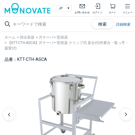
お問い合わせ
ログイン
カート
メニュー
検索
詳細検索
ホーム
>
排出容器
>
片テーパー型容器
>
【KTT-CTH-ASCA】片テーパー型容器 クリップ式 架台付(作業台・取っ手・
蓋置付)
品番：KTT-CTH-ASCA