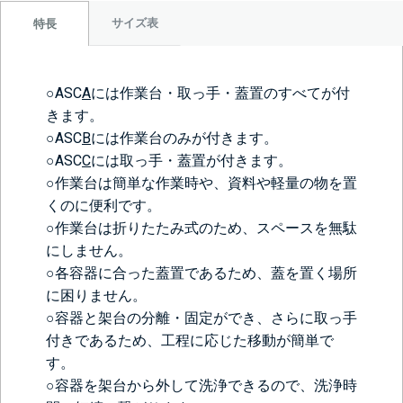
サイズ表
特長
○ASC
A
には作業台・取っ手・蓋置のすべてが付
きます。
○ASC
B
には作業台のみが付きます。
○ASC
C
には取っ手・蓋置が付きます。
○作業台は簡単な作業時や、資料や軽量の物を置
くのに便利です。
○作業台は折りたたみ式のため、スペースを無駄
にしません。
○各容器に合った蓋置であるため、蓋を置く場所
に困りません。
○容器と架台の分離・固定ができ、さらに取っ手
付きであるため、工程に応じた移動が簡単で
す。
○容器を架台から外して洗浄できるので、洗浄時