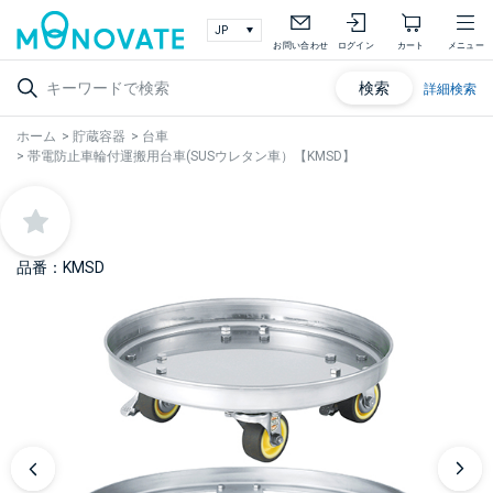
お問い合わせ
ログイン
カート
メニュー
検索
詳細検索
ホーム
>
貯蔵容器
>
台車
>
帯電防止車輪付運搬用台車(SUSウレタン車）【KMSD】
品番：KMSD