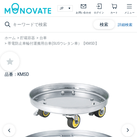
お問い合わせ
ログイン
カート
メニュー
検索
詳細検索
ホーム
>
貯蔵容器
>
台車
>
帯電防止車輪付運搬用台車(SUSウレタン車）【KMSD】
品番：KMSD