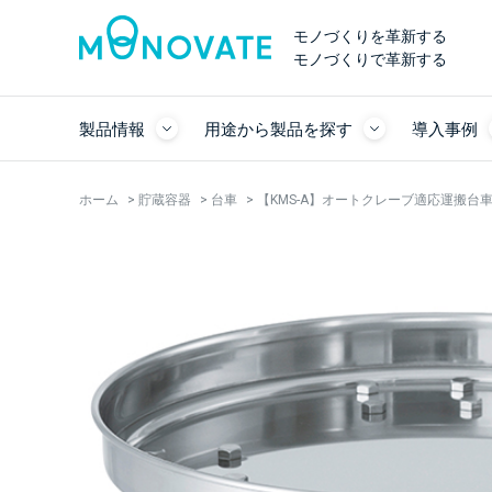
モノづくりを革新する
モノづくりで革新する
製品情報
用途から製品を探す
導入事例
ホーム
>
貯蔵容器
>
台車
>
【KMS-A】オートクレーブ適応運搬台