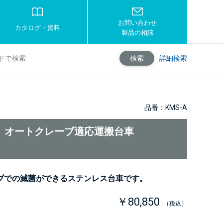
お問い合わせ
カタログ・資料
製品の相談
詳細検索
検索
品番：KMS-A
A】オートクレーブ適応運搬台車
ブでの滅菌ができるステンレス台車です。
￥80,850
（税込）