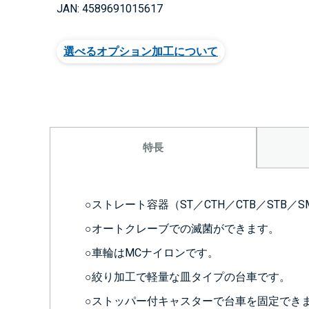
JAN: 4589691015617
選べるオプション加工について
特長
○ストレート容器（ST／CTH／CTB／STB
○オートクレーブでの滅菌ができます。
○車輪はMCナイロンです。
○絞り加工で軽量な皿タイプの台車です。
○ストッパー付キャスターで台車を固定でき