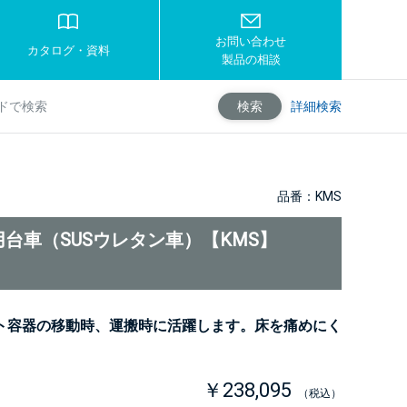
お問い合わせ
カタログ・資料
製品の相談
詳細検索
検索
品番：KMS
台車（SUSウレタン車）【KMS】
ト容器の移動時、運搬時に活躍します。床を痛めにく
。
￥238,095
（税込）