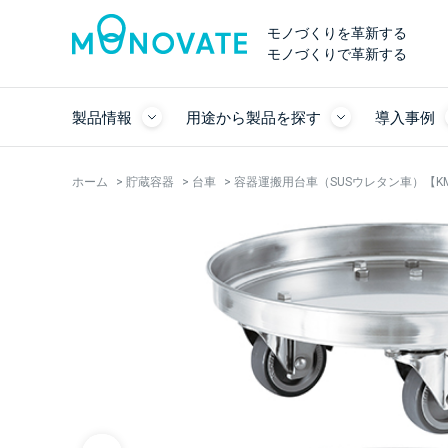
モノづくりを革新する
モノづくりで革新する
製品情報
用途から製品を探す
導入事例
ホーム
>
貯蔵容器
>
台車
>
容器運搬用台車（SUSウレタン車）【K