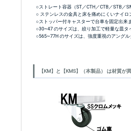
○ストレート容器（ST／CTH／CTB／STB／
○ ステンレスの金具と床を痛めにくいナイロ
○ストッパー付キャスターで台車を固定出来
○30~47 のサイズは、絞り加工で軽量な皿
○565~77H のサイズは、強度重視のアング
【KM】と【KMS】（本製品） は材質が