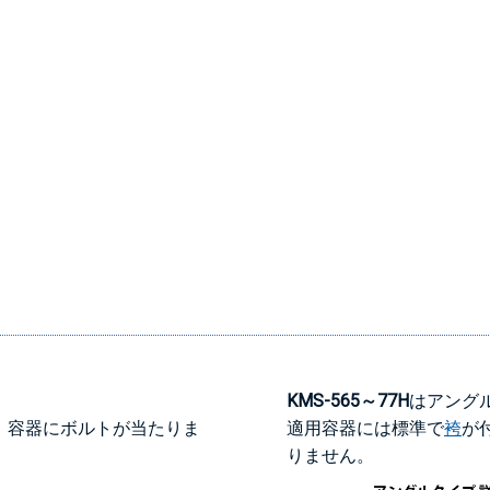
KMS-565～77H
はアング
、容器にボルトが当たりま
適用容器には標準で
袴
が
りません。