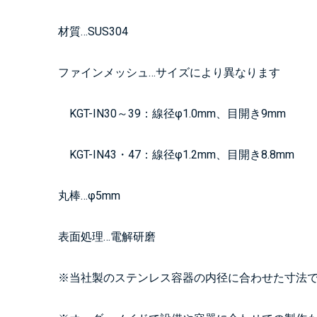
材質…SUS304
ファインメッシュ…サイズにより異なります
KGT-IN30～39：線径φ1.0mm、目開き9mm
KGT-IN43・47：線径φ1.2mm、目開き8.8mm
丸棒…φ5mm
表面処理…電解研磨
※当社製のステンレス容器の内径に合わせた寸法