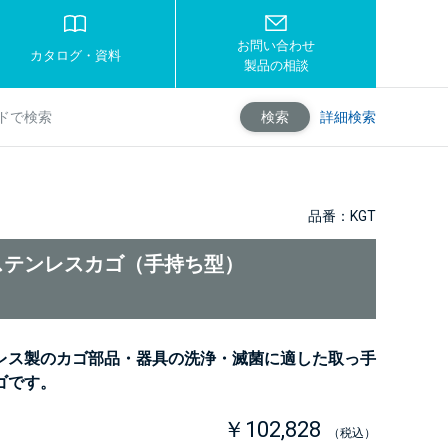
お問い合わせ
カタログ・資料
製品の相談
詳細検索
検索
品番：KGT
ステンレスカゴ（手持ち型）
レス製のカゴ部品・器具の洗浄・滅菌に適した取っ手
ゴです。
￥102,828
（税込）