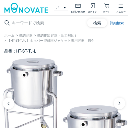
お問い合わせ
ログイン
カート
メニュー
検索
詳細検索
ホーム
>
温調容器
>
温調排出容器（圧力対応）
>
【HT-ST-TJ-L】ホッパー型耐圧ジャケット汎用容器 脚付
品番：HT-ST-TJ-L