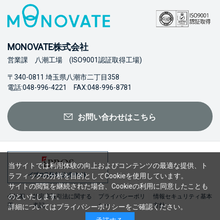
MONOVATE株式会社
営業課 八潮工場 (ISO9001認証取得工場)
〒340-0811 埼玉県八潮市二丁目358
電話:048-996-4221 FAX:048-996-8781
お問い合わせはこちら
当サイトでは利用体験の向上およびコンテンツの最適な提供、ト
ラフィックの分析を目的としてCookieを使用しています。
サイトの閲覧を継続された場合、Cookieの利用に同意したことも
のといたします。
会社概
特定商取引法に関する
プライバシーポリ
情報セキュリティ基本
要
表記
シー
方針
詳細については
プライバシーポリシー
をご確認ください。