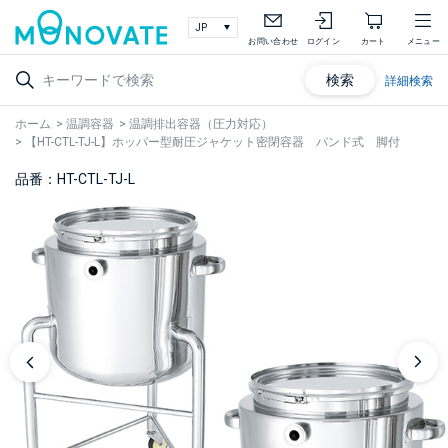
お問い合わせ
ログイン
カート
メニュー
検索
詳細検索
ホーム
>
温調容器
>
温調排出容器（圧力対応）
>
【HT-CTL-TJ-L】ホッパー型耐圧ジャケット密閉容器 バンド式 脚付
品番：HT-CTL-TJ-L