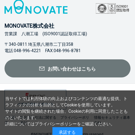
MONOVATE株式会社
営業課 八潮工場 (ISO9001認証取得工場)
〒340-0811 埼玉県八潮市二丁目358
電話:048-996-4221 FAX:048-996-8781
お問い合わせはこちら
当サイトでは利用体験の向上およびコンテンツの最適な提供、ト
ラフィックの分析を目的としてCookieを使用しています。
サイトの閲覧を継続された場合、Cookieの利用に同意したことも
のといたします。
会社概
特定商取引法に関する
プライバシーポリ
情報セキュリティ基本
要
表記
シー
方針
詳細については
プライバシーポリシー
をご確認ください。
承諾する
©MONOVATE Co., Ltd. 2023 All rights reserved.