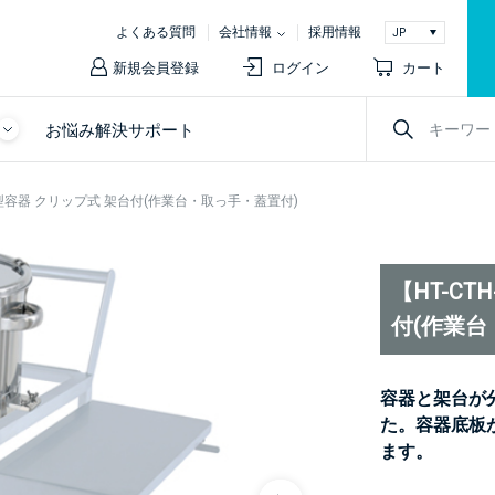
よくある質問
会社情報
採用情報
新規会員登録
ログイン
カート
お悩み解決サポート
パー型容器 クリップ式 架台付(作業台・取っ手・蓋置付)
【HT-C
付(作業台
容器と架台が
た。容器底板
ます。