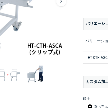
バリエーシ
バリエーシ
カスタム加
取手
取っ手あり