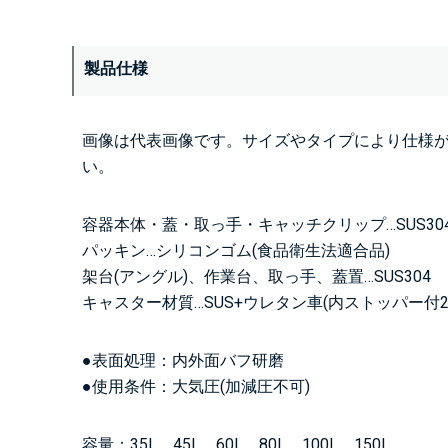
製品仕様
画像は代表画像です。サイズやタイプにより仕様
い。
容器本体・蓋・取っ手・キャッチクリップ…SUS30
パッキン…シリコンゴム(食品衛生法適合品)
架台(アングル)、作業台、取っ手、蓋置…SUS304
キャスター材質…SUS+ウレタン車(内ストッパー付2
●表面処理：内外面バフ研磨
●使用条件：大気圧(加減圧不可)
容量：35L、45L、60L、80L、100L、150L