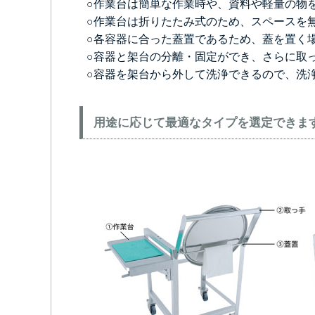
○作業台は簡単な作業時や、資料や軽量の物
○作業台は折りたたみ式のため、スペースを
○各容器に合った蓋置であるため、蓋を置く
○容器と架台の分離・固定ができ、さらに取
○容器を架台から外して洗浄できるので、洗
用途に応じて最適なタイプを選定できま