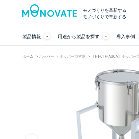
モノづくりを革新する
モノづくりで革新する
製品情報
用途から製品を探す
導入事例
ホーム
>
ホッパー
>
ホッパー型容器
>
【HT-CTH-ASCA】ホッ