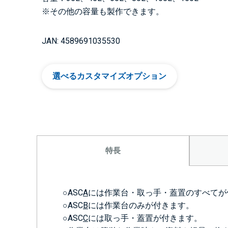
※その他の容量も製作できます。
JAN: 4589691035530
選べるカスタマイズオプション
特長
○ASC
A
には作業台・取っ手・蓋置のすべてが
○ASC
B
には作業台のみが付きます。
○ASC
C
には取っ手・蓋置が付きます。