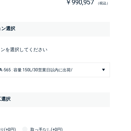
￥990,957
（税込）
ョン選択
ョンを選択してください
工選択
(+0円)
取っ手なし(+0円)