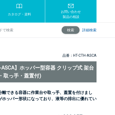
お問い合わせ
カタログ・資料
製品の相談
詳細検索
検索
品番：HT-CTH-ASCA
TH-ASCA】ホッパー型容器 クリップ式 架台
・取っ手・蓋置付)
分離できる容器に作業台や取っ手、蓋置を付けまし
がホッパー形状になっており、液等の排出に優れてい