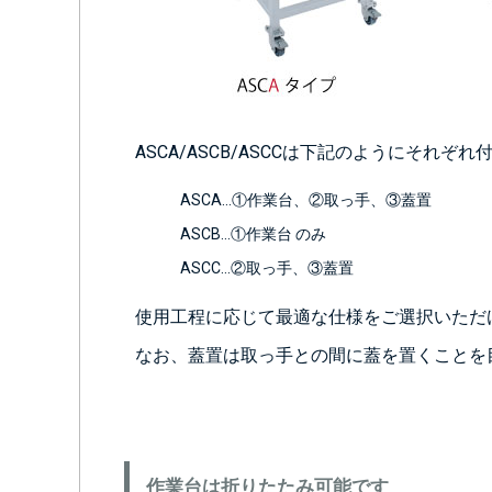
ASCA/ASCB/ASCCは下記のようにそれ
ASCA…①作業台、②取っ手、③蓋置
ASCB…①作業台 のみ
ASCC…②取っ手、③蓋置
使用工程に応じて最適な仕様をご選択いただ
なお、蓋置は取っ手との間に蓋を置くことを
作業台は折りたたみ可能です