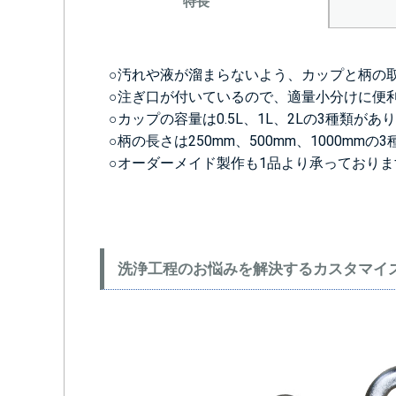
特長
○汚れや液が溜まらないよう、カップと柄の
○注ぎ口が付いているので、適量小分けに便
○カップの容量は0.5L、1L、2Lの3種類があ
○柄の長さは250mm、500mm、1000mm
○オーダーメイド製作も1品より承っておりま
洗浄工程のお悩みを解決するカスタマイ