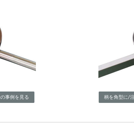
様の事例を見る
柄を角型に/