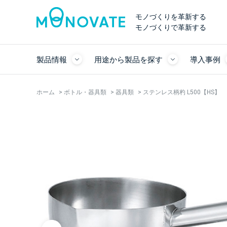
モノづくりを革新する
モノづくりで革新する
製品情報
用途から製品を探す
導入事例
ホーム
>
ボトル・器具類
>
器具類
>
ステンレス柄杓 L500【HS】