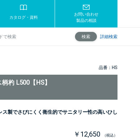
お問い合わせ
カタログ・資料
製品の相談
詳細検索
検索
品番：HS
柄杓 L500【HS】
レス製でさびにくく衛生的でサニタリー性の高いひし
￥12,650
（税込）