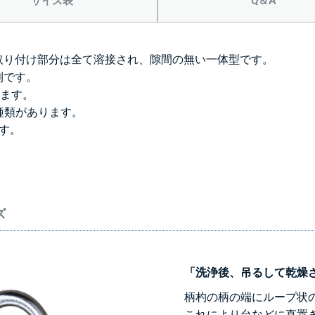
サイズ表
Q＆A
取り付け部分は全て溶接され、隙間の無い一体型です。
利です。
ります。
の3種類があります。
す。
ズ
「洗浄後、吊るして乾燥
柄杓の柄の端にループ状
これにより台などに直置