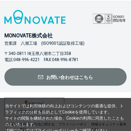
MONOVATE株式会社
営業課 八潮工場 (ISO9001認証取得工場)
〒340-0811 埼玉県八潮市二丁目358
電話:048-996-4221 FAX:048-996-8781
お問い合わせはこちら
当サイトでは利用体験の向上およびコンテンツの最適な提供、ト
ラフィックの分析を目的としてCookieを使用しています。
サイトの閲覧を継続された場合、Cookieの利用に同意したことも
のといたします。
会社概
特定商取引法に関する
プライバシーポリ
情報セキュリティ基本
要
表記
シー
方針
詳細については
プライバシーポリシー
をご確認ください。