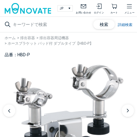
お問い合わせ
ログイン
カート
メニュー
検索
詳細検索
ホーム
>
排出容器
>
排出容器周辺機器
>
ホースブラケット パッド付 ダブルタイプ【HBD-P】
品番：HBD-P