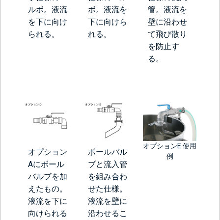
ルボ。液流
ボ。液流を
管。液流を
を下に向け
下に向けら
壁に沿わせ
られる。
れる。
て飛び散り
を防止す
る。
オプションE 使用
オプション
ボールバル
例
Aにボール
ブと流入管
バルブを加
を組み合わ
えたもの。
せた仕様。
液流を下に
液流を壁に
向けられる
沿わせるこ