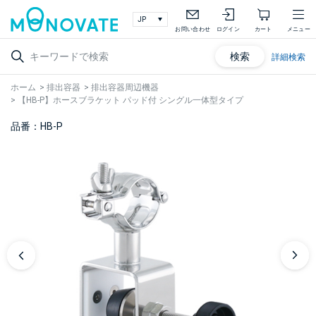
お問い合わせ
ログイン
カート
メニュー
検索
詳細検索
ホーム
>
排出容器
>
排出容器周辺機器
>
【HB-P】ホースブラケット パッド付 シングル一体型タイプ
品番：HB-P