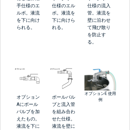
手仕様のエ
仕様のエル
仕様の流入
ルボ。液流
ボ。液流を
管。液流を
を下に向け
下に向けら
壁に沿わせ
られる。
れる。
て飛び散り
を防止す
る。
オプションE 使用
オプション
ボールバル
例
Aにボール
ブと流入管
バルブを加
を組み合わ
えたもの。
せた仕様。
液流を下に
液流を壁に