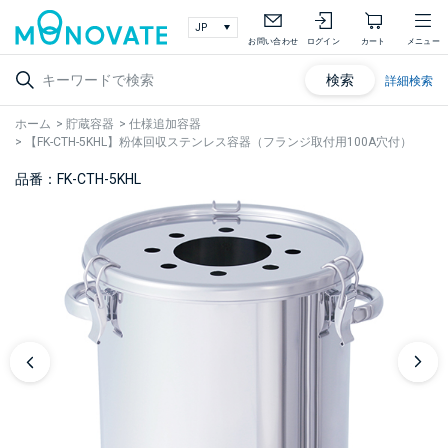
お問い合わせ
ログイン
カート
メニュー
検索
詳細検索
ホーム
>
貯蔵容器
>
仕様追加容器
>
【FK-CTH-5KHL】粉体回収ステンレス容器（フランジ取付用100A穴付）
品番：FK-CTH-5KHL