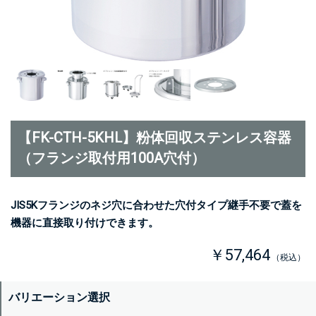
【FK-CTH-5KHL】粉体回収ステンレス容器
（フランジ取付用100A穴付）
JIS5Kフランジのネジ穴に合わせた穴付タイプ継手不要で蓋を
機器に直接取り付けできます。
￥57,464
（税込）
バリエーション選択