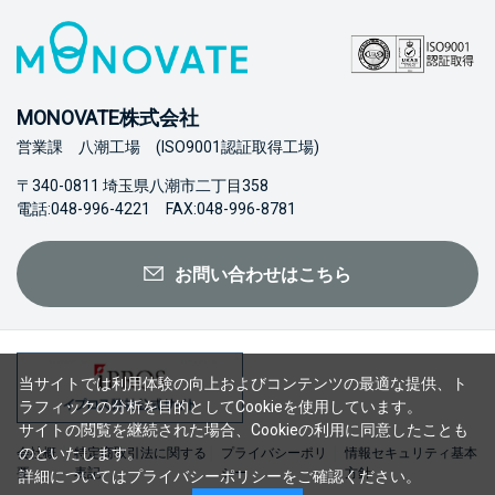
MONOVATE株式会社
営業課 八潮工場 (ISO9001認証取得工場)
〒340-0811 埼玉県八潮市二丁目358
電話:048-996-4221 FAX:048-996-8781
お問い合わせはこちら
当サイトでは利用体験の向上およびコンテンツの最適な提供、ト
ラフィックの分析を目的としてCookieを使用しています。
サイトの閲覧を継続された場合、Cookieの利用に同意したことも
のといたします。
会社概
特定商取引法に関する
プライバシーポリ
情報セキュリティ基本
要
表記
シー
方針
詳細については
プライバシーポリシー
をご確認ください。