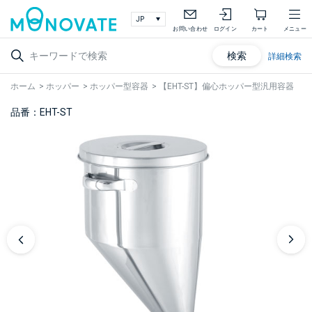
お問い合わせ
ログイン
カート
メニュー
検索
詳細検索
ホーム
>
ホッパー
>
ホッパー型容器
>
【EHT-ST】偏心ホッパー型汎用容器
品番：EHT-ST