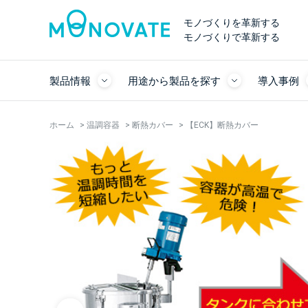
モノづくりを革新する
モノづくりで革新する
製品情報
用途から製品を探す
導入事例
ホーム
>
温調容器
>
断熱カバー
>
【ECK】断熱カバー