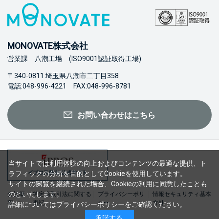
MONOVATE株式会社
営業課 八潮工場 (ISO9001認証取得工場)
〒340-0811 埼玉県八潮市二丁目358
電話:048-996-4221 FAX:048-996-8781
お問い合わせはこちら
当サイトでは利用体験の向上およびコンテンツの最適な提供、ト
ラフィックの分析を目的としてCookieを使用しています。
サイトの閲覧を継続された場合、Cookieの利用に同意したことも
のといたします。
会社概
特定商取引法に関する
プライバシーポリ
情報セキュリティ基本
要
表記
シー
方針
詳細については
プライバシーポリシー
をご確認ください。
承諾する