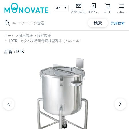
お問い合わせ
ログイン
カート
メニュー
検索
詳細検索
ホーム
>
排出容器
>
撹拌容器
>
【DTK】カクハン機座付鏡板型容器（ヘルール）
品番：DTK