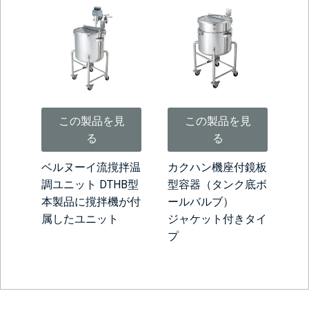
この製品を見
この製品を見
る
る
ベルヌーイ流撹拌温
カクハン機座付鏡板
調ユニット DTHB型
型容器（タンク底ボ
本製品に撹拌機が付
ールバルブ）
属したユニット
ジャケット付きタイ
プ