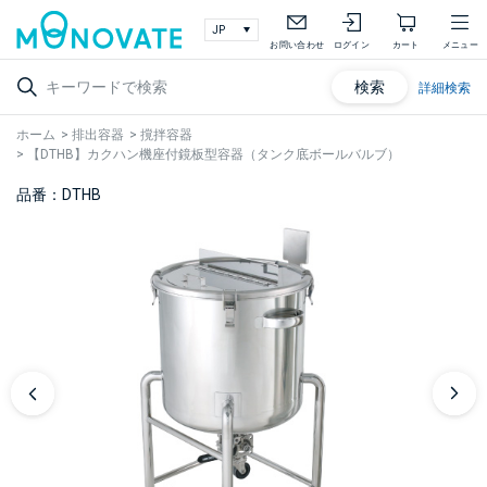
お問い合わせ
ログイン
カート
メニュー
検索
詳細検索
ホーム
>
排出容器
>
撹拌容器
>
【DTHB】カクハン機座付鏡板型容器（タンク底ボールバルブ）
品番：DTHB