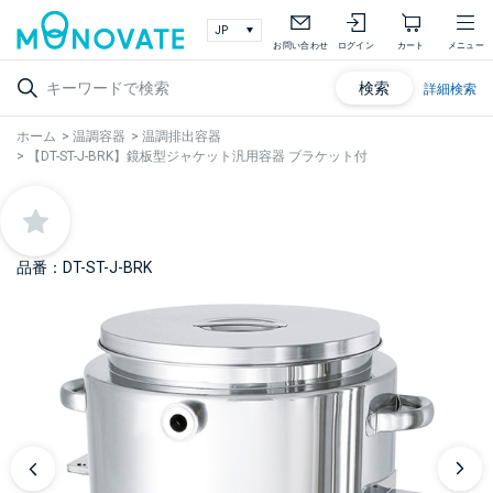
お問い合わせ
ログイン
カート
メニュー
検索
詳細検索
ホーム
>
温調容器
>
温調排出容器
>
【DT-ST-J-BRK】鏡板型ジャケット汎用容器 ブラケット付
品番：DT-ST-J-BRK