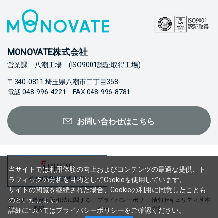
MONOVATE株式会社
営業課 八潮工場 (ISO9001認証取得工場)
〒340-0811 埼玉県八潮市二丁目358
電話:048-996-4221 FAX:048-996-8781
お問い合わせはこちら
当サイトでは利用体験の向上およびコンテンツの最適な提供、ト
ラフィックの分析を目的としてCookieを使用しています。
サイトの閲覧を継続された場合、Cookieの利用に同意したことも
のといたします。
会社概
特定商取引法に関する
プライバシーポリ
情報セキュリティ基本
要
表記
シー
方針
詳細については
プライバシーポリシー
をご確認ください。