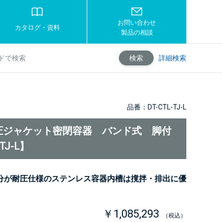
お問い合わせ
カタログ・資料
製品の相談
詳細検索
検索
品番：DT-CTL-TJ-L
圧ジャケット密閉容器 バンド式 脚付
-TJ-L】
分が耐圧仕様のステンレス容器内槽は撹拌・排出に優
￥1,085,293
（税込）