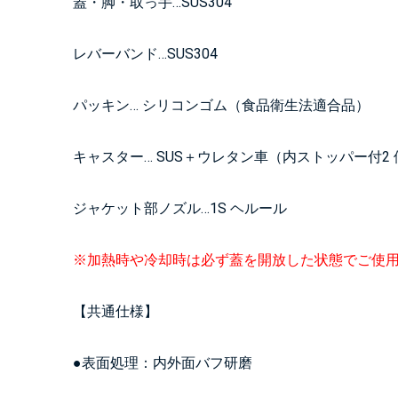
蓋・脚・取っ手…SUS304
レバーバンド…SUS304
パッキン… シリコンゴム（食品衛生法適合品）
キャスター… SUS＋ウレタン車（内ストッパー付2 
ジャケット部ノズル…1S ヘルール
※加熱時や冷却時は必ず蓋を開放した状態でご使
【共通仕様】
●表面処理：内外面バフ研磨