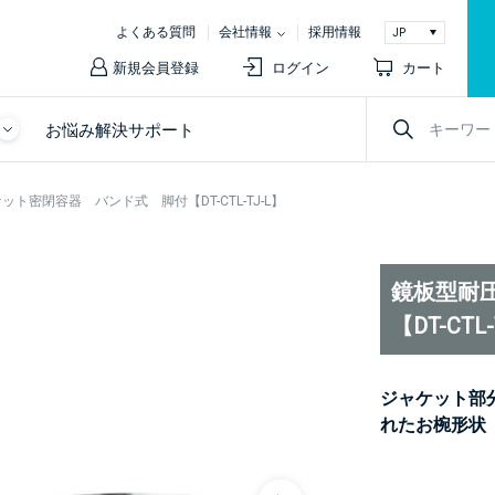
よくある質問
会社情報
採用情報
新規会員登録
ログイン
カート
お悩み解決サポート
ト密閉容器 バンド式 脚付【DT-CTL-TJ-L】
鏡板型耐
【DT-CTL
ジャケット部
れたお椀形状