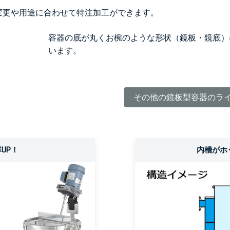
変更や用途に合わせて特注加工ができます。
容器の底が丸くお椀のような形状（鏡板・鏡底）
います。
その他の鏡板型容器のラ
UP！
内槽がホ