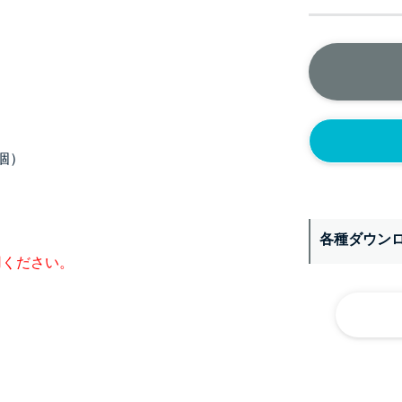
個）
各種ダウン
用ください。