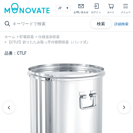
お問い合わせ
ログイン
カート
メニュー
検索
詳細検索
ホーム
>
貯蔵容器
>
仕様追加容器
>
【CTLF】折りたたみ取っ手付密閉容器（バンド式）
品番：CTLF