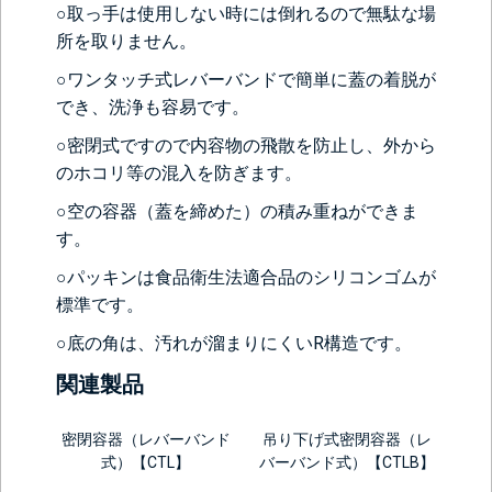
○取っ手は使用しない時には倒れるので無駄な場
所を取りません。
背面側に部品をつける
○ワンタッチ式レバーバンドで簡単に蓋の着脱が
でき、洗浄も容易です。
なし
レベル計をつけ
目盛りをつける
る(+56760円)
(+10560円)
○密閉式ですので内容物の飛散を防止し、外から
シール座をつけ
カードホルダー
のホコリ等の混入を防ぎます。
る(+10560円)
をつける
(+13200円)
○空の容器（蓋を締めた）の積み重ねができま
す。
○パッキンは食品衛生法適合品のシリコンゴムが
標準です。
○底の角は、汚れが溜まりにくいR構造です。
関連製品
密閉容器（レバーバンド
吊り下げ式密閉容器（レ
＞＞詳しくはこちらから
式）【CTL】
バーバンド式）【CTLB】