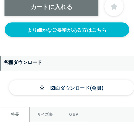
＞＞詳しくはこちらから
正面側の下部にノズルをつける
より細かなご要望がある方はこちら
ニップル
ニップル
ニップル
1/4’(+22440円)
3/8’(+22440円)
1/2’(+22440円)
ソケット
ソケット
ソケット
1/4’(+22440円)
3/8’(+22440円)
1/2’(+22440円)
各種ダウンロード
ヘルール
ヘルール
なし
1S’(+22440円)
1.5S’(+22440円)
図面ダウンロード(会員)
サイズ表
Q＆A
特長
＞＞詳しくはこちらから