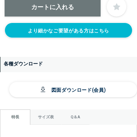
＞＞詳しくはこちらから
正面側の下部にノズルをつける
より細かなご要望がある方はこちら
ニップル
ニップル
ニップル
1/4’(+22440円)
3/8’(+22440円)
1/2’(+22440円)
ソケット
ソケット
ソケット
1/4’(+22440円)
3/8’(+22440円)
1/2’(+22440円)
各種ダウンロード
ヘルール
ヘルール
なし
1S’(+22440円)
1.5S’(+22440円)
図面ダウンロード(会員)
サイズ表
Q＆A
特長
＞＞詳しくはこちらから