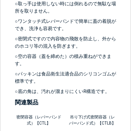
○取っ手は使用しない時には倒れるので無駄な場
所を取りません。
背面側に部品をつける
○ワンタッチ式レバーバンドで簡単に蓋の着脱が
でき、洗浄も容易です。
なし
レベル計をつけ
目盛りをつける
る(+56760円)
(+10560円)
○密閉式ですので内容物の飛散を防止し、外から
シール座をつけ
カードホルダー
のホコリ等の混入を防ぎます。
る(+10560円)
をつける
(+13200円)
○空の容器（蓋を締めた）の積み重ねができま
す。
○パッキンは食品衛生法適合品のシリコンゴムが
標準です。
○底の角は、汚れが溜まりにくいR構造です。
関連製品
密閉容器（レバーバンド
吊り下げ式密閉容器（レ
＞＞詳しくはこちらから
式）【CTL】
バーバンド式）【CTLB】