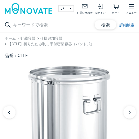
お問い合わせ
ログイン
カート
メニュー
検索
詳細検索
ホーム
>
貯蔵容器
>
仕様追加容器
>
【CTLF】折りたたみ取っ手付密閉容器（バンド式）
品番：CTLF