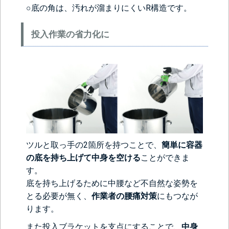
○底の角は、汚れが溜まりにくいR構造です。
投入作業の省力化に
ツルと取っ手の2箇所を持つことで、
簡単に容器
の底を持ち上げて中身を空ける
ことができま
す。
底を持ち上げるために中腰など不自然な姿勢を
とる必要が無く、
作業者の腰痛対策
にもつなが
ります。
また投入ブラケットを支点にすることで、
中身