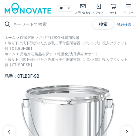
お問い合わせ
ログイン
カート
メニュー
検索
詳細検索
ホーム
>
貯蔵容器
>
吊り下げ式仕様追加容器
>
吊り下げ式下部折りたたみ取っ手付密閉容器（バンド式）投入ブラケット
付【CTLBDF-SB】
ホーム
>
用途から製品を探す
>
軽量化/力作業をサポート
>
吊り下げ式下部折りたたみ取っ手付密閉容器（バンド式）投入ブラケット
付【CTLBDF-SB】
品番：CTLBDF-SB