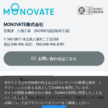
MONOVATE株式会社
営業課 八潮工場 (ISO9001認証取得工場)
〒340-0811 埼玉県八潮市二丁目358
電話:048-996-4221 FAX:048-996-8781
お問い合わせはこちら
当サイトでは利用体験の向上およびコンテンツの最適な提供、ト
ラフィックの分析を目的としてCookieを使用しています。
サイトの閲覧を継続された場合、Cookieの利用に同意したことも
のといたします。
会社概
特定商取引法に関する
プライバシーポリ
情報セキュリティ基本
要
表記
シー
方針
詳細については
プライバシーポリシー
をご確認ください。