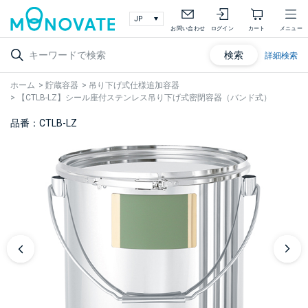
お問い合わせ
ログイン
カート
メニュー
検索
詳細検索
ホーム
>
貯蔵容器
>
吊り下げ式仕様追加容器
>
【CTLB-LZ】シール座付ステンレス吊り下げ式密閉容器（バンド式）
品番：CTLB-LZ