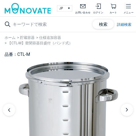
お問い合わせ
ログイン
カート
メニュー
検索
詳細検索
ホーム
>
貯蔵容器
>
仕様追加容器
>
【CTL-M】密閉容器目盛付（バンド式）
品番：CTL-M