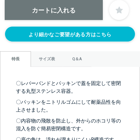
1S’(+22440円)
1.5S’(+22440円)
2S’(+23100円)
なし
より細かなご要望がある方はこちら
サイズ表
Q＆A
特長
＞＞詳しくはこちらから
〇レバーバンドとパッキンで蓋を固定して密閉
する丸型ステンレス容器。
〇パッキンをニトリルゴムにして耐薬品性を向
正面側の下部にノズルをつける
上させました。
ニップル
ニップル
ニップル
1/4’(+22440円)
3/8’(+22440円)
1/2’(+22440円)
〇内容物の飛散を防止し、外からのホコリ等の
ソケット
ソケット
ソケット
混入を防ぐ簡易密閉構造です。
1/4’(+22440円)
3/8’(+22440円)
1/2’(+22440円)
〇底の角は、汚れが溜まりにくいR構造です。