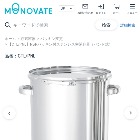
お問い合わせ
ログイン
カート
メニュー
検索
詳細検索
ホーム
>
貯蔵容器
>
パッキン変更
>
【CTL/PNL】NBRパッキン付ステンレス密閉容器（バンド式）
品番：CTL/PNL