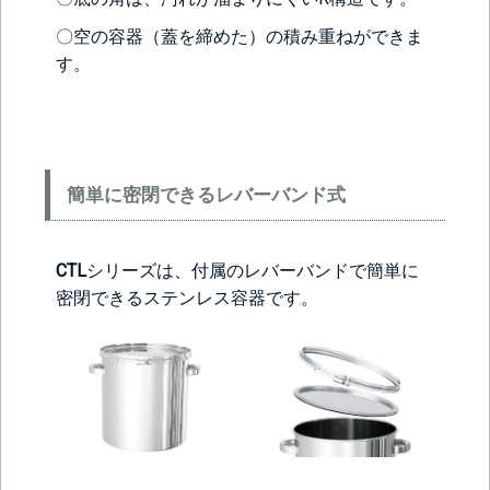
ヘルール
ヘルール
なし
1S’(+22440円)
1.5S’(+22440円)
〇空の容器（蓋を締めた）の積み重ねができま
す。
簡単に密閉できるレバーバンド式
CTL
シリーズは、付属のレバーバンドで簡単に
＞＞詳しくはこちらから
密閉できるステンレス容器です。
背面側に部品をつける
なし
レベル計をつけ
目盛りをつける
る(+56760円)
(+10560円)
シール座をつけ
カードホルダー
る(+10560円)
をつける
(+13200円)