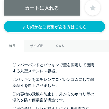
1S’(+22440円)
1.5S’(+22440円)
2S’(+23100円)
なし
より細かなご要望がある方はこちら
サイズ表
Q＆A
特長
＞＞詳しくはこちらから
〇レバーバンドとパッキンで蓋を固定して密閉
する丸型ステンレス容器。
〇パッキンをエチレンプロピレンゴムにして耐
正面側の下部にノズルをつける
薬品性を向上させました。
ニップル
ニップル
ニップル
1/4’(+22440円)
3/8’(+22440円)
1/2’(+22440円)
〇内容物の飛散を防止し、外からのホコリ等の
ソケット
ソケット
ソケット
混入を防ぐ簡易密閉構造です。
1/4’(+22440円)
3/8’(+22440円)
1/2’(+22440円)
〇底の角は、汚れが溜まりにくいR構造です。