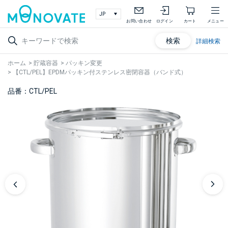
お問い合わせ
ログイン
カート
メニュー
検索
詳細検索
ホーム
>
貯蔵容器
>
パッキン変更
>
【CTL/PEL】EPDMパッキン付ステンレス密閉容器（バンド式）
品番：CTL/PEL