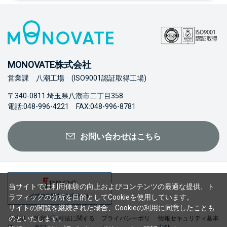
MONOVATE株式会社
営業課 八潮工場 (ISO9001認証取得工場)
〒340-0811 埼玉県八潮市二丁目358
電話:048-996-4221 FAX:048-996-8781
お問い合わせはこちら
当サイトでは利用体験の向上およびコンテンツの最適な提供、ト
ラフィックの分析を目的としてCookieを使用しています。
サイトの閲覧を継続された場合、Cookieの利用に同意したことも
のといたします。
会社概
特定商取引法に関する
プライバシーポリ
情報セキュリティ基本