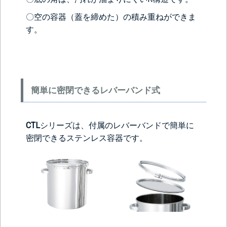
ヘルール
ヘルール
なし
1S’(+22440円)
1.5S’(+22440円)
〇空の容器（蓋を締めた）の積み重ねができま
す。
簡単に密閉できるレバーバンド式
CTL
シリーズは、付属のレバーバンドで簡単に
＞＞詳しくはこちらから
密閉できるステンレス容器です。
背面側に部品をつける
なし
レベル計をつけ
目盛りをつける
る(+56760円)
(+10560円)
シール座をつけ
カードホルダー
る(+10560円)
をつける
(+13200円)