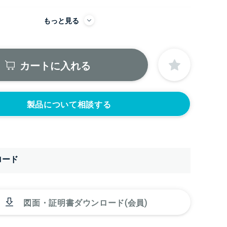
もっと見る
にノズルをつける
ニップル
ニップル
2440円)
3/8’(+22440円)
1/2’(+22440円)
カートに入れる
ソケット
ソケット
2440円)
3/8’(+22440円)
1/2’(+22440円)
ヘルール
ヘルール
440円)
1.5S’(+22440円)
2S’(+23100円)
製品について相談する
ロード
図面・証明書ダウンロード(会員)