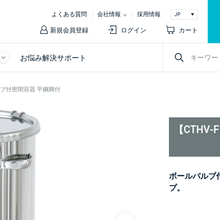
よくある質問
会社情報
採用情報
新規会員登録
ログイン
カート
お悩み解決サポート
バルブ付密閉容器 平鋼脚付
【CTHV
ボールバルブ
プ。