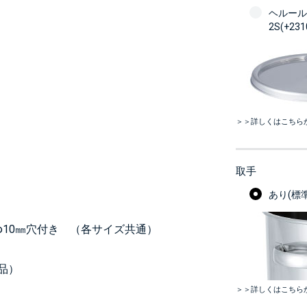
ヘルール
2S(+23
＞＞詳しくはこちら
取手
あり(標準
 φ10㎜穴付き （各サイズ共通）
品）
＞＞詳しくはこちら