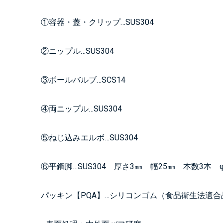
①容器・蓋・クリップ…SUS304
②ニップル…SUS304
③ボールバルブ…SCS14
④両ニップル…SUS304
⑤ねじ込みエルボ…SUS304
⑥平鋼脚…SUS304 厚さ3㎜ 幅25㎜ 本数3本
パッキン【PQA】…シリコンゴム（食品衛生法適合