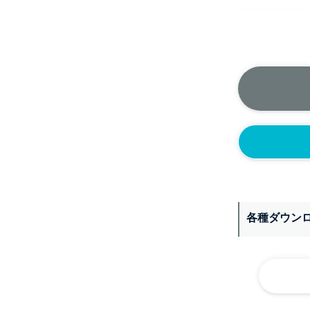
正面側の上部
ニップル
1/4’(+2
ソケット
1/4’(+2
ヘルール
1S’(+22
なし
各種ダウン