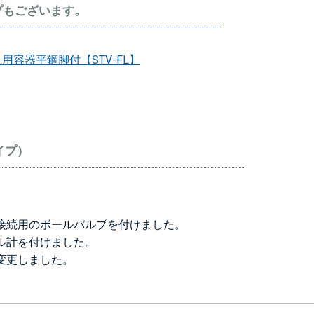
プもございます。
＞＞詳しくはこちら
用容器平鋼脚付【STV-FL】
イプ）
接続用のボールバルブを付けました。
ル計を付けました。
変更しました。