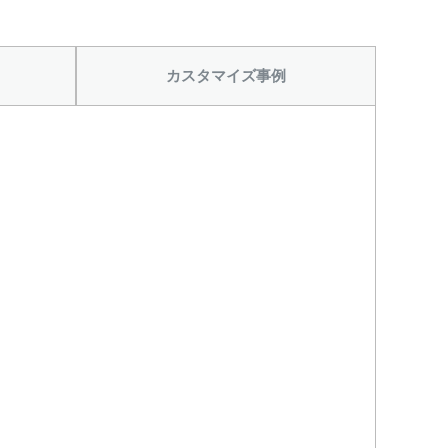
から
カスタマイズ事例
をつける
レベル計をつける
目盛りをつける
(+56760円)
(+10560円)
をつける
カードホルダーを
円)
つける(+13200
円)