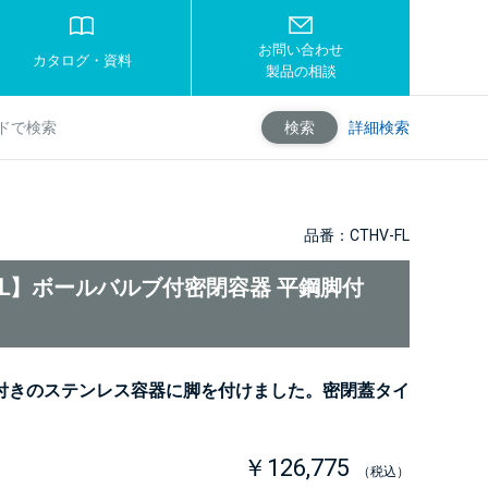
お問い合わせ
カタログ・資料
製品の相談
詳細検索
検索
品番：CTHV-FL
-FL】ボールバルブ付密閉容器 平鋼脚付
付きのステンレス容器に脚を付けました。密閉蓋タイ
￥126,775
（税込）