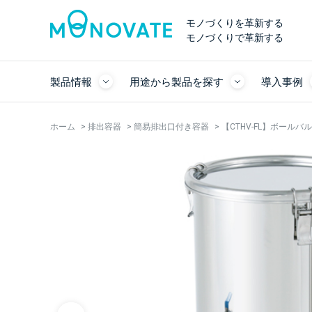
モノづくりを革新する
モノづくりで革新する
製品情報
用途から製品を探す
導入事例
ホーム
>
排出容器
>
簡易排出口付き容器
>
【CTHV-FL】ボール