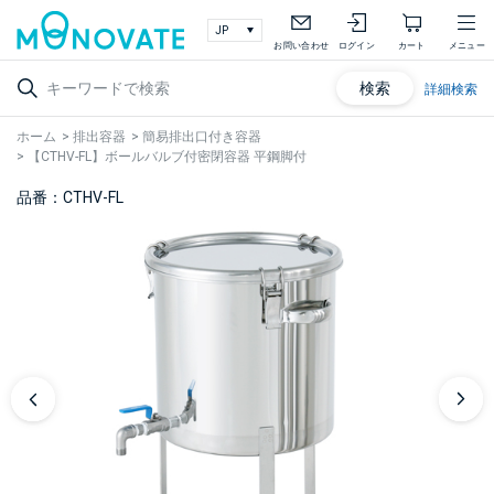
お問い合わせ
ログイン
カート
メニュー
検索
詳細検索
ホーム
>
排出容器
>
簡易排出口付き容器
>
【CTHV-FL】ボールバルブ付密閉容器 平鋼脚付
品番：CTHV-FL