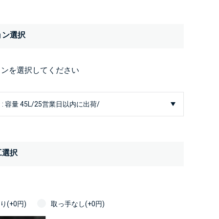
ョン選択
ョンを選択してください
工選択
(+0円)
取っ手なし(+0円)