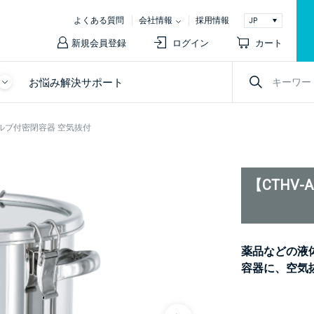
よくある質問
会社情報
採用情報
新規会員登録
ログイン
カート
お悩み解決サポート
バルブ付密閉容器 空気抜付
【CTHV
薬品などの液
容器に、空気