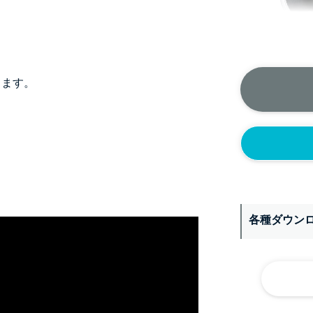
ります。
＞＞詳しくはこちら
背面側に部品
なし
各種ダウン
シール座
(+10560