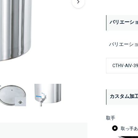
バリエーシ
バリエーシ
カスタム加
取手
取っ手あり