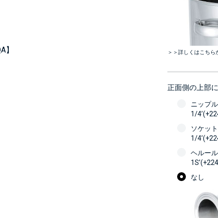
A】
＞＞詳しくはこちら
正面側の上部
ニップル
1/4’(+2
ソケット
1/4’(+2
ヘルール
1S’(+22
なし