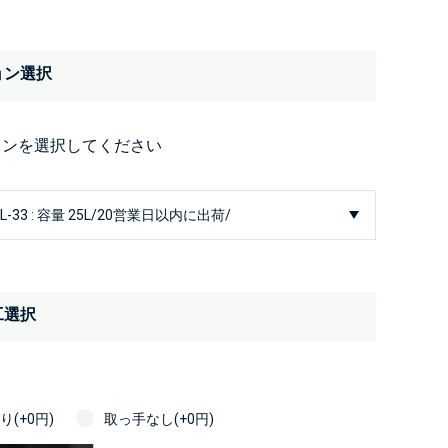
ョン選択
ョンを選択してください
工選択
(+0円)
取っ手なし(+0円)