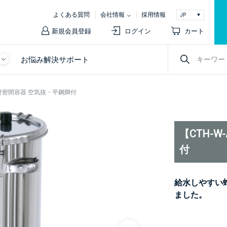
よくある質問
会社情報
採用情報
新規会員登録
ログイン
カート
お悩み解決サポート
】蛇口付密閉容器 空気抜・平鋼脚付
【CTH-
付
給水しやすい
ました。