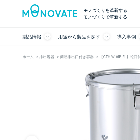
モノづくりを革新する
モノづくりで革新する
製品情報
用途から製品を探す
導入事例
ホーム
>
排出容器
>
簡易排出口付き容器
>
【CTH-W-AIB-FL