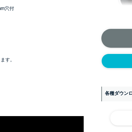
0mm穴付
＞＞詳しくはこちら
ります。
背面側に部品
なし
各種ダウン
シール座
(+10560