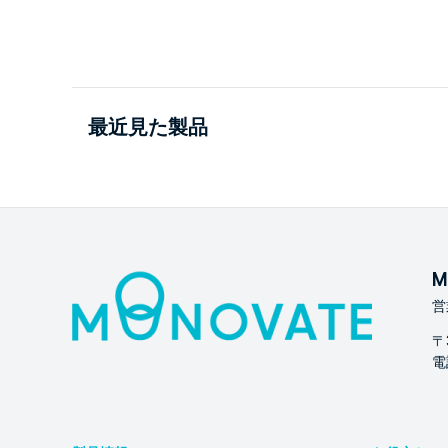
最近見た製品
M
営
〒
電話