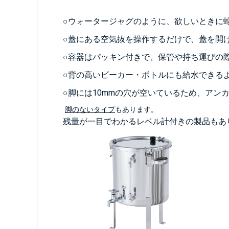
○ウォータージャグのように、欲しいときに
○蓋にある空気抜を操作するだけで、蓋を開
○容器はパッキン付きで、保管や持ち運びの
○背の高いビーカー・ボトルにも給水できるよ
○脚には10mmの穴が空いているため、アン
脚のないタイプ
もあります。
残量が一目でわかるレベル計付きの製品もあ