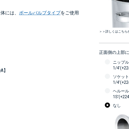
液体には、
ボールバルブタイプ
をご使用
＞＞詳しくはこちら
正面側の上部
ニップル
1/4’(+2
A】
ソケット
1/4’(+2
ヘルール
1S’(+22
なし