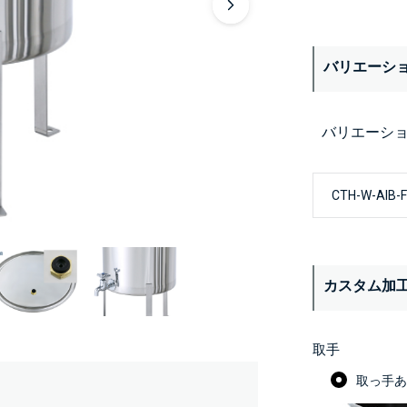
バリエーシ
バリエーシ
カスタム加
取手
取っ手あり