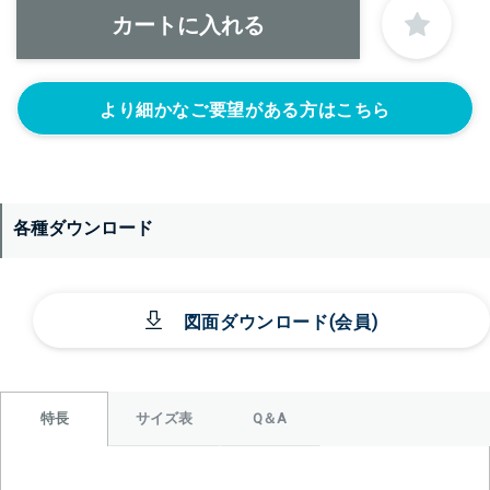
背面側に部品をつける
なし
レベル計をつけ
目盛りをつける
る(+56760円)
(+10560円)
より細かなご要望がある方はこちら
シール座をつけ
カードホルダー
る(+10560円)
をつける
(+13200円)
各種ダウンロード
図面ダウンロード(会員)
＞＞詳しくはこちらから
サイズ表
Q＆A
特長