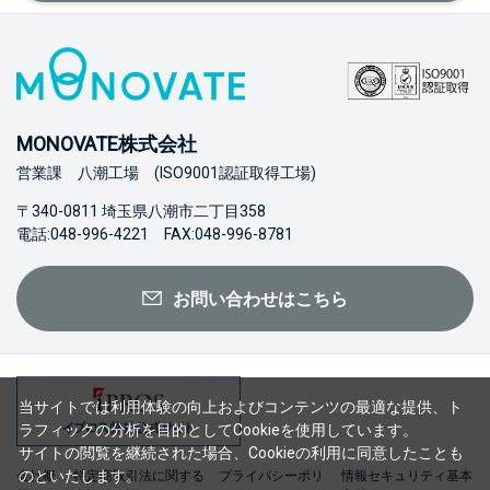
MONOVATE株式会社
営業課 八潮工場 (ISO9001認証取得工場)
〒340-0811 埼玉県八潮市二丁目358
電話:048-996-4221 FAX:048-996-8781
お問い合わせはこちら
当サイトでは利用体験の向上およびコンテンツの最適な提供、ト
ラフィックの分析を目的としてCookieを使用しています。
サイトの閲覧を継続された場合、Cookieの利用に同意したことも
のといたします。
会社概
特定商取引法に関する
プライバシーポリ
情報セキュリティ基本