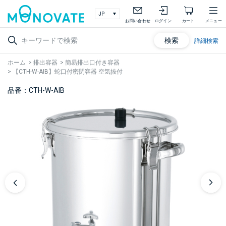
お問い合わせ
ログイン
カート
メニュー
検索
詳細検索
ホーム
>
排出容器
>
簡易排出口付き容器
>
【CTH-W-AIB】蛇口付密閉容器 空気抜付
品番：CTH-W-AIB