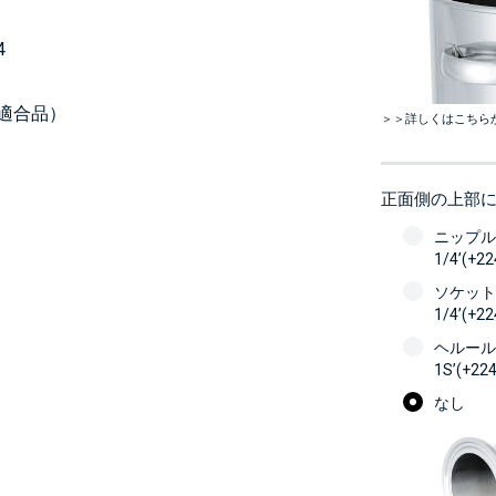
4
適合品）
＞＞詳しくはこちら
正面側の上部
ニップル
1/4’(+2
ソケット
1/4’(+2
ヘルール
1S’(+22
なし