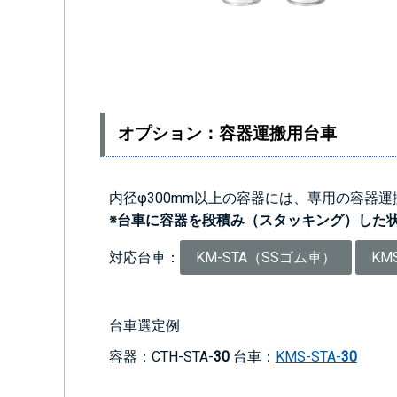
オプション：容器運搬用台車
内径φ300mm以上の容器には、専用の容器
※台車に容器を段積み（スタッキング）した
対応台車：
KM-STA（SSゴム車）
KM
台車選定例
容器：CTH-STA-
30
台車：
KMS-STA-
30