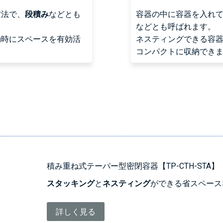
方法で、
段積み
などとも
容器の中に容器を入れ
などとも呼ばれます。
動時にスペースを有効活
ネスティングできる容
コンパクトに収納でき
積み重ね式テーパー型密閉容器【TP-CTH-STA】
スタッキング
と
ネスティング
ができる省スペース
詳しく見る