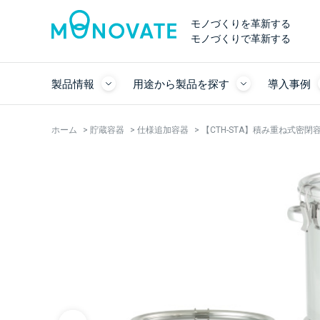
モノづくりを革新する
モノづくりで革新する
製品情報
用途から製品を探す
導入事例
ホーム
>
貯蔵容器
>
仕様追加容器
>
【CTH-STA】積み重ね式密閉