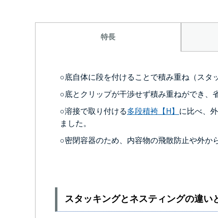
特長
○底自体に段を付けることで積み重ね（スタ
○底とクリップが干渉せず積み重ねができ、
○溶接で取り付ける
多段積袴【H】
に比べ、外
ました。
○密閉容器のため、内容物の飛散防止や外か
スタッキングとネスティングの違い