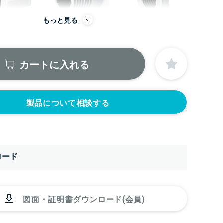
もっと見る
カートに入れる
から
製品について相談する
をつける
シール座をつける
カードホルダーを
(+10560円)
つける(+13200
ロード
円)
図面・証明書ダウンロード(会員)