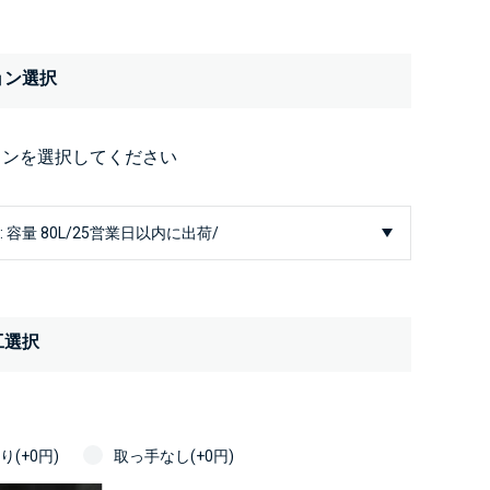
ョン選択
ョンを選択してください
工選択
(+0円)
取っ手なし(+0円)