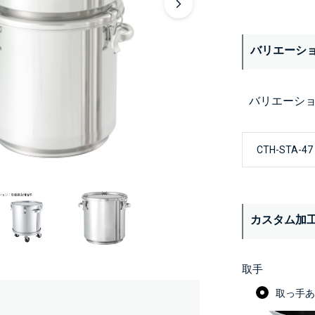
バリエーシ
バリエーシ
カスタム加
取手
取っ手あり