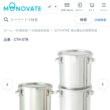
お問い合わせ
ログイン
カート
メニュー
検索
詳細検索
ホーム
>
貯蔵容器
>
仕様追加容器
>
【CTH-STA】積み重ね式密閉容器
品番：CTH-STA