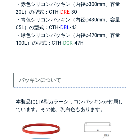
・赤色シリコンパッキン（内径φ300mm、容量
20L）の型式：CTH-
DRE
-30
・青色シリコンパッキン（内径φ430mm、容量
65L）の型式：CTH-
DBL
-43
・緑色シリコンパッキン（内径φ470mm、容量
100L）の型式：CTH-
DGR
-47H
＞＞詳しくはこちらから
パッキンについて
背面側に部品をつける
なし
レベル計をつけ
目盛りをつける
本製品にはA型カラーシリコンパッキンが付属し
る(+56760円)
(+10560円)
ています。その他、乳白色もあります。
シール座をつけ
カードホルダー
る(+10560円)
をつける
(+13200円)