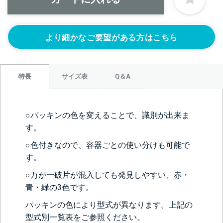
なし
より細かなご要望がある方はこちら
サイズ表
Q＆A
特長
＞＞詳しくはこちらから
○パッキンの色を変えることで、識別が出来ま
す。
○色付きなので、容器ごとの使い分けも可能で
正面側の下部にノズルをつける
す。
ニップル
ニップル
ニップル
1/4’(+22440円)
3/8’(+22440円)
1/2’(+22440円)
○万が一破片が混入しても発見しやすい、赤・
ソケット
ソケット
ソケット
青・緑の3色です。
1/4’(+22440円)
3/8’(+22440円)
1/2’(+22440円)
パッキンの色により型式が異なります。上記の
ヘルール
ヘルール
なし
型式別一覧表をご参照ください。
1S’(+22440円)
1.5S’(+22440円)