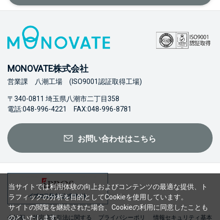
MONOVATE株式会社
営業課 八潮工場 (ISO9001認証取得工場)
〒340-0811 埼玉県八潮市二丁目358
電話:048-996-4221 FAX:048-996-8781
お問い合わせはこちら
当サイトでは利用体験の向上およびコンテンツの最適な提供、ト
ラフィックの分析を目的としてCookieを使用しています。
サイトの閲覧を継続された場合、Cookieの利用に同意したことも
のといたします。
会社概
特定商取引法に関する
プライバシーポリ
情報セキュリティ基本