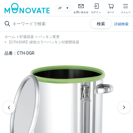
お問い合わせ
ログイン
カート
メニュー
検索
詳細検索
ホーム
>
貯蔵容器
>
パッキン変更
>
【CTH-DGR】緑色カラーパッキン付密閉容器
品番：CTH-DGR