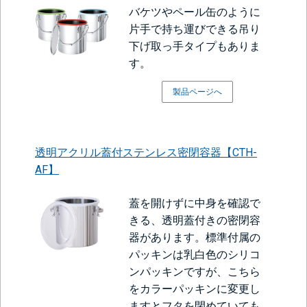
バケツやペール缶のように
片手で持ち運びできる吊り
下げ取っ手タイプもありま
す。
製品ページへ
透明アクリル蓋付ステンレス密閉容器【CTH-
AF】
蓋を開けずに中身を確認で
きる、透明蓋付きの密閉容
器があります。標準付属の
パッキンは乳白色のシリコ
ンパッキンですが、こちら
をカラーパッキンに変更し
ますとフタを閉めていても